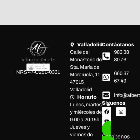
Valladolid
Contáctanos
Calle del
983 38
Monasterio de
80 76
Sta. María de
NRS 47-C251-0331
660 37
Moreruela, 11
67 49
47015
Valladolid
info@alber
Horario
Síguenos
Lunes, martes
y miércoles de
9.00 a 20.15h
Jueves y
viernes de
Escríbenos