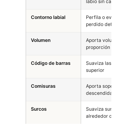
labio sin cambiar su 
Contorno labial
Perfila o evierte el b
perdido definición
Volumen
Aporta volumen moder
proporción con el rost
Código de barras
Suaviza las arrugas ver
superior
Comisuras
Aporta soporte a las 
descendidas
Surcos
Suaviza surcos nasoge
alrededor de la boca