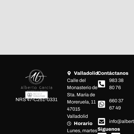
Valladolid
Contáctanos
Calle del
983 38
Monasterio de
80 76
Sta. María de
NRS 47-C251-0331
660 37
Moreruela, 11
67 49
47015
Valladolid
info@alber
Horario
Síguenos
Lunes, martes