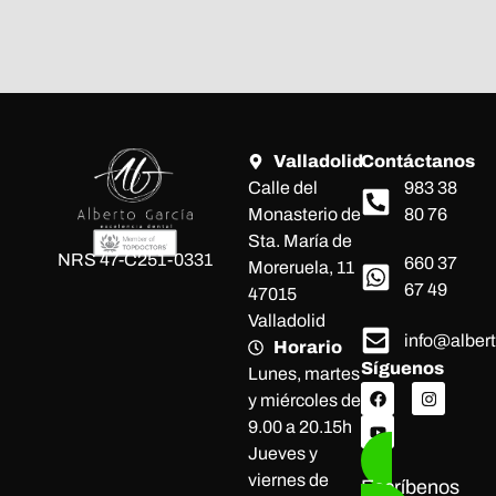
Valladolid
Contáctanos
Calle del
983 38
Monasterio de
80 76
Sta. María de
NRS 47-C251-0331
660 37
Moreruela, 11
67 49
47015
Valladolid
info@alber
Horario
Síguenos
Lunes, martes
y miércoles de
9.00 a 20.15h
Jueves y
viernes de
Escríbenos