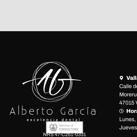
Vall
Calle d
Moreru
47015 V
Hor
Lunes, 
Jueves 
NRS 47-C251-0331