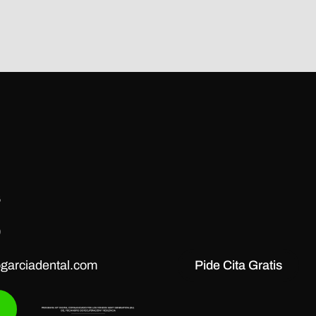
6
9
ogarciadental.com
Pide Cita Gratis